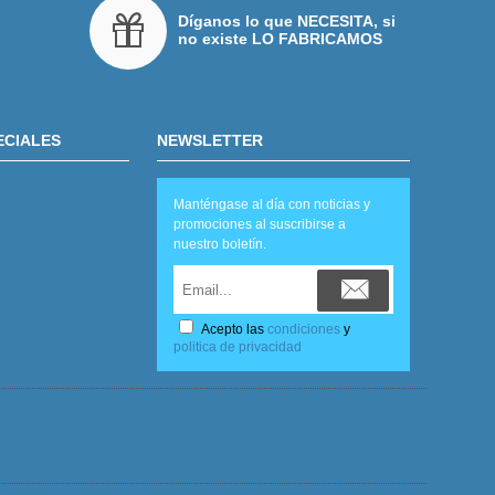
Díganos lo que NECESITA, si
no existe LO FABRICAMOS
ECIALES
NEWSLETTER
Manténgase al día con noticias y
promociones al suscribirse a
nuestro boletín.
Acepto las
condiciones
y
politica de privacidad