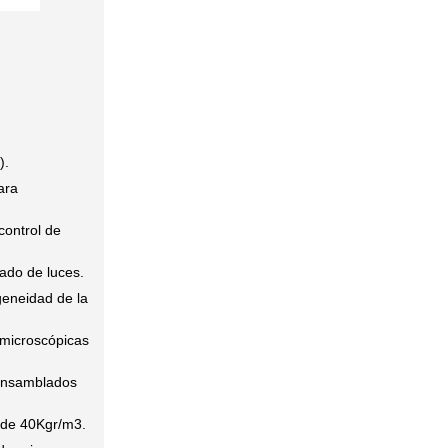
).
ara
control de
ado de luces.
geneidad de la
microscópicas
ensamblados
 de 40Kgr/m3.