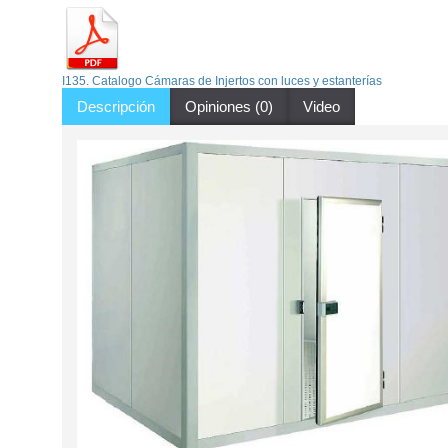
I135. Catalogo Cámaras de Injertos con luces y estanterías
Descripción
Opiniones (0)
Video