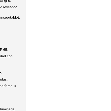
a gris.
r revestido
.
ansportable).
IP 65.
edad con
s.
idas.
arítimo. »
 luminaria