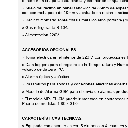
» Interior en chapa lacada blanca y exterior en chapa lacad
» Suelo del recinto en panel sándwich de 85mm de espeso
con contrachapado de 10mm y acabado en resina fenólica
» Recinto montado sobre chasis metálico auto portante (tr
» Gas refrigerante R-134a
» Alimentación 220V.
ACCESORIOS OPCIONALES:
» Toma eléctrica en el interior de 220 V, con protecciones 
» Data loggers para el registro de la Tempe-ratura y Hum
volcado de datos a PC.
» Alarma óptica y acústica.
» Pasamuros para sondas y conexiones eléctricas externa
» Modulo de Alarma GSM para el envió de alarmas produc
* El modelo AIR-IPL-6M puede ir montado en contenedor m
Puerta de medidas 1,90 x 0,80.
CARACTERÍSTICAS TÉCNICAS.
» Equipada con estanterías con 5 Alturas con 4 estantes y