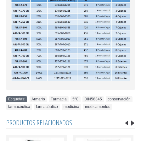
Etiquetas:
Armario
,
Farmacia
,
5ºC
,
DIN58345
,
conservación
,
farmacéutica
,
farmacéutico
,
medicina
,
medicamentos
PRODUCTOS RELACIONADOS